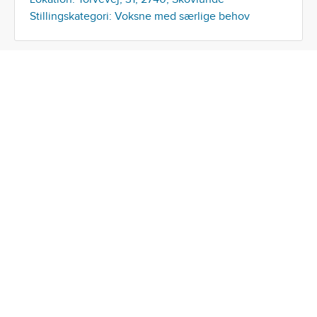
Stillingskategori: Voksne med særlige behov
Børne- og Ungerådgiver i Forebyggelse
og Tryghed
Frist: 13/08/2026, 21:59
Lokation: Ballerup Kommune / Hold-An Vej, 7, 2750,
Ballerup
Stillingskategori: Administration & Sagsbehandling,
Børn & Unge
Centerchef for Kultur, Idræt og Fritid i
Ballerup Kommune
Frist: 17/08/2026, 21:59
Lokation: Hold-An Vej, 7, 2750, Ballerup, Denmark