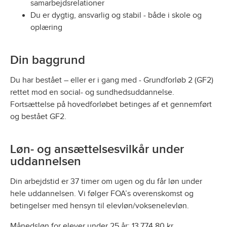
samarbejdsrelationer
Du er dygtig, ansvarlig og stabil - både i skole og
oplæring
Din baggrund
Du har bestået – eller er i gang med - Grundforløb 2 (GF2)
rettet mod en social- og sundhedsuddannelse.
Fortsættelse på hovedforløbet betinges af et gennemført
og bestået GF2.
Løn- og ansættelsesvilkår under
uddannelsen
Din arbejdstid er 37 timer om ugen og du får løn under
hele uddannelsen. Vi følger FOA’s overenskomst og
betingelser med hensyn til elevløn/voksenelevløn.
Månedsløn for elever under 25 år: 13.774,80 kr.