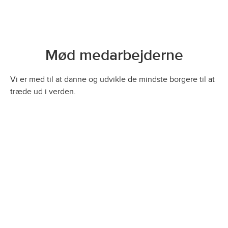
Mød medarbejderne
Vi er med til at danne og udvikle de mindste borgere til at
træde ud i verden.
I en kort film fortæller tre pædagoger om deres arbejde i
et dagtilbud. Se hvorfor de trives, hvad der gør dem stolte,
og hvordan de har indflydelse på deres arbejdsdag.